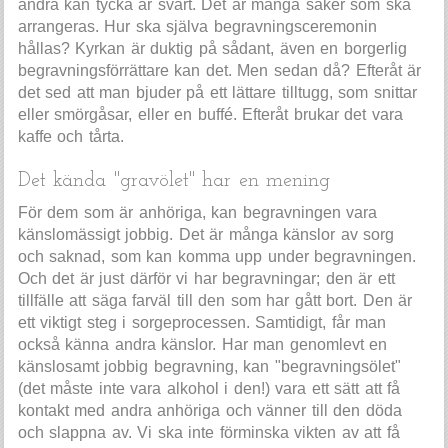
andra kan tycka är svårt. Det är många saker som ska
arrangeras. Hur ska själva begravningsceremonin
hållas? Kyrkan är duktig på sådant, även en borgerlig
begravningsförrättare kan det. Men sedan då? Efteråt är
det sed att man bjuder på ett lättare tilltugg, som snittar
eller smörgåsar, eller en buffé. Efteråt brukar det vara
kaffe och tårta.
Det kända "gravölet" har en mening
För dem som är anhöriga, kan begravningen vara
känslomässigt jobbig. Det är många känslor av sorg
och saknad, som kan komma upp under begravningen.
Och det är just därför vi har begravningar; den är ett
tillfälle att säga farväl till den som har gått bort. Den är
ett viktigt steg i sorgeprocessen. Samtidigt, får man
också känna andra känslor. Har man genomlevt en
känslosamt jobbig begravning, kan "begravningsölet"
(det måste inte vara alkohol i den!) vara ett sätt att få
kontakt med andra anhöriga och vänner till den döda
och slappna av. Vi ska inte förminska vikten av att få