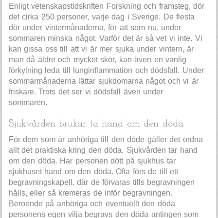
Enligt vetenskapstidskriften Forskning och framsteg, dör
det cirka 250 personer, varje dag i Sverige. De flesta
dör under vintermånaderna, för att som nu, under
sommaren minska något. Varför det är så vet vi inte. Vi
kan gissa oss till att vi är mer sjuka under vintern, är
man då äldre och mycket skör, kan även en vanlig
förkylning leda till lunginflammation och dödsfall. Under
sommarmånaderna lättar sjukdomarna något och vi är
friskare. Trots det ser vi dödsfall även under
sommaren.
Sjukvården brukar ta hand om den döda
För dem som är anhöriga till den döde gäller det ordna
allt det praktiska kring den döda. Sjukvården tar hand
om den döda. Har personen dött på sjukhus tar
sjukhuset hand om den döda. Ofta förs de till ett
begravningskapell, där de förvaras tills begravningen
hålls, eller så kremeras de inför begravningen.
Beroende på anhöriga och eventuellt den döda
personens egen vilja begravs den döda antingen som