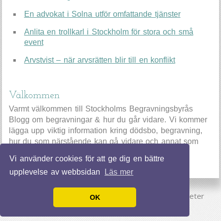
En advokat i Solna utför omfattande tjänster
Anlita en trollkarl i Stockholm för stora och små
event
Arvstvist – när arvsrätten blir till en konflikt
Välkommen
Varmt välkommen till Stockholms Begravningsbyrås
Blogg om begravningar & hur du går vidare. Vi kommer
lägga upp viktig information kring dödsbo, begravning,
hur du som närstående kan gå vidare och annat som
hör ämnet till.
Vi använder cookies för att ge dig en bättre
upplevelse av webbsidan
Läs mer
© 2026 Begravningsbyrastockholm.se. Alla rättigheter
OK
förbehållna.
Designed By
nimbusthemes.com