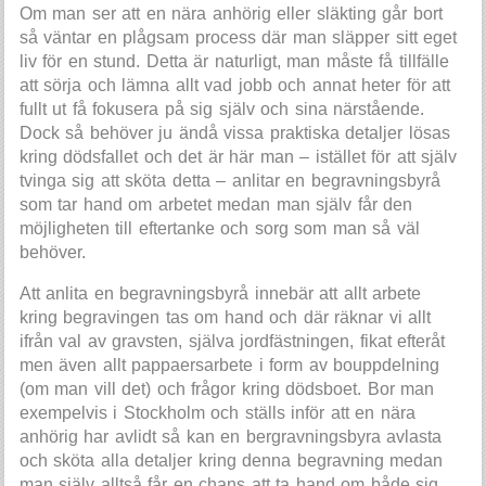
Om man ser att en nära anhörig eller släkting går bort
så väntar en plågsam process där man släpper sitt eget
liv för en stund. Detta är naturligt, man måste få tillfälle
att sörja och lämna allt vad jobb och annat heter för att
fullt ut få fokusera på sig själv och sina närstående.
Dock så behöver ju ändå vissa praktiska detaljer lösas
kring dödsfallet och det är här man – istället för att själv
tvinga sig att sköta detta – anlitar en begravningsbyrå
som tar hand om arbetet medan man själv får den
möjligheten till eftertanke och sorg som man så väl
behöver.
Att anlita en begravningsbyrå innebär att allt arbete
kring begravingen tas om hand och där räknar vi allt
ifrån val av gravsten, själva jordfästningen, fikat efteråt
men även allt pappaersarbete i form av bouppdelning
(om man vill det) och frågor kring dödsboet. Bor man
exempelvis i Stockholm och ställs inför att en nära
anhörig har avlidt så kan en bergravningsbyra avlasta
och sköta alla detaljer kring denna begravning medan
man själv alltså får en chans att ta hand om både sig