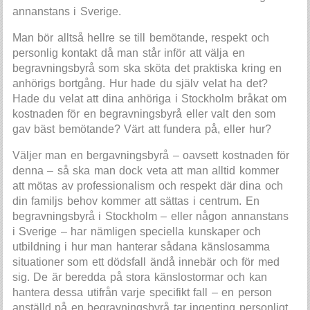
annanstans i Sverige.
Man bör alltså hellre se till bemötande, respekt och
personlig kontakt då man står inför att välja en
begravningsbyrå som ska sköta det praktiska kring en
anhörigs bortgång. Hur hade du själv velat ha det?
Hade du velat att dina anhöriga i Stockholm bråkat om
kostnaden för en begravningsbyrå eller valt den som
gav bäst bemötande? Värt att fundera på, eller hur?
Väljer man en bergavningsbyrå – oavsett kostnaden för
denna – så ska man dock veta att man alltid kommer
att mötas av professionalism och respekt där dina och
din familjs behov kommer att sättas i centrum. En
begravningsbyrå i Stockholm – eller någon annanstans
i Sverige – har nämligen speciella kunskaper och
utbildning i hur man hanterar sådana känslosamma
situationer som ett dödsfall ändå innebär och för med
sig. De är beredda på stora känslostormar och kan
hantera dessa utifrån varje specifikt fall – en person
anställd på en begravningsbyrå tar ingenting personligt